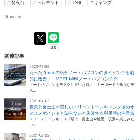
#
焚火台
#
ベルモント
#
TABI
#
キャンプ
ritocamp
関連記事
2023-12-26
たった 3mm の紙がノートパソコンのタイピングを劇
的に改善！「MOFT MINIノートパソコンスタ…
ノートパソコンをデスクに置いた時に、キーボードの角度がデ
ス…
2021-04-03
夜景と富士山が美しいスリーストーンキャンプ場のオ
ススメポイントと知らないと失敗する利用時の注意点
スリーストーンキャンプ場は、富士山や絶景・夜景を楽しみた
い…
2021-02-22