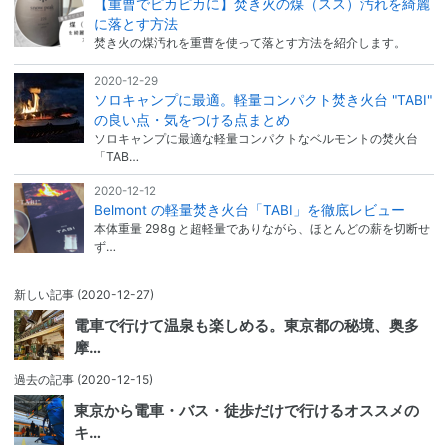
【重曹でピカピカに】焚き火の煤（スス）汚れを綺麗
に落とす方法
焚き火の煤汚れを重曹を使って落とす方法を紹介します。
2020-12-29
ソロキャンプに最適。軽量コンパクト焚き火台 "TABI"
の良い点・気をつける点まとめ
ソロキャンプに最適な軽量コンパクトなベルモントの焚火台
「TAB…
2020-12-12
Belmont の軽量焚き火台「TABI」を徹底レビュー
本体重量 298g と超軽量でありながら、ほとんどの薪を切断せ
ず…
新しい記事
(2020-12-27)
電車で行けて温泉も楽しめる。東京都の秘境、奥多
摩…
過去の記事
(2020-12-15)
東京から電車・バス・徒歩だけで行けるオススメの
キ…