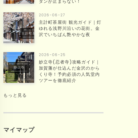
ダンが止まらない！
2026-06-27
主計町茶屋街 観光ガイド｜灯
ゆれる浅野川沿いの花街。金
沢でいちばん艶やかな夜
2026-06-25
妙立寺(忍者寺)攻略ガイド｜
加賀藩が仕込んだ金沢のから
くり寺！予約必須の人気堂内
ツアーを徹底紹介
もっと見る
マイマップ