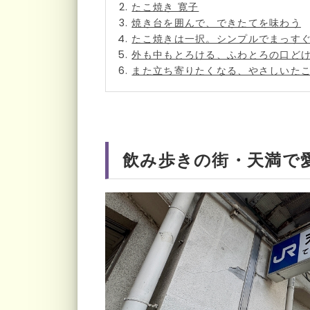
たこ焼き 寛子
焼き台を囲んで、できたてを味わう
たこ焼きは一択。シンプルでまっす
外も中もとろける、ふわとろの口ど
また立ち寄りたくなる、やさしいた
飲み歩きの街・天満で