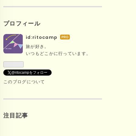
プロフィール
id:ritocamp
は
て
旅が好き。
な
いつもどこかに行っています。
ブ
ロ
グ
@ritocampをフォロー
Pro
このブログについて
注目記事