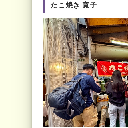
たこ焼き 寛子