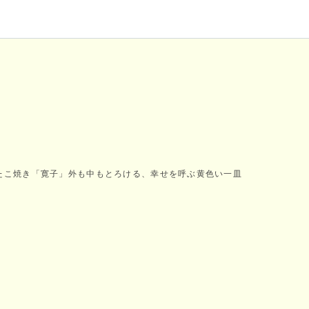
たこ焼き「寛子」外も中もとろける、幸せを呼ぶ黄色い一皿