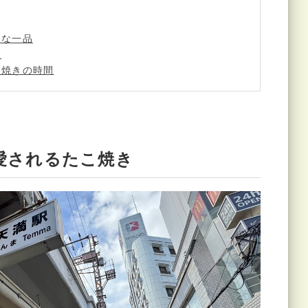
ぐな一品
け
こ焼きの時間
愛されるたこ焼き