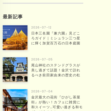
最新記事
2026-07-12
日本三名園『兼六園』見どこ
ろガイド｜ミシュラン三つ星
に輝く加賀百万石の日本庭園
2026-07-05
尾山神社のステンドグラスが
美し過ぎて話題！金沢で訪れ
るべき前田家由来の歴史の杜
2026-07-04
金沢最大の花街『ひがし茶屋
街』が熱い！カフェに雑貨に
和スイーツ…可愛い過ぎる和モ